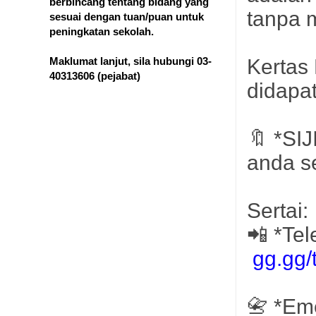
berbincang tentang bidang yang
tanpa m
sesuai dengan tuan/puan untuk
peningkatan sekolah.
Kertas
Maklumat lanjut, sila hubungi 03-
40313606
(pejabat)
didapa
🔖 *SI
anda s
Sertai:
📲 *Te
gg.gg
📇 *Eme