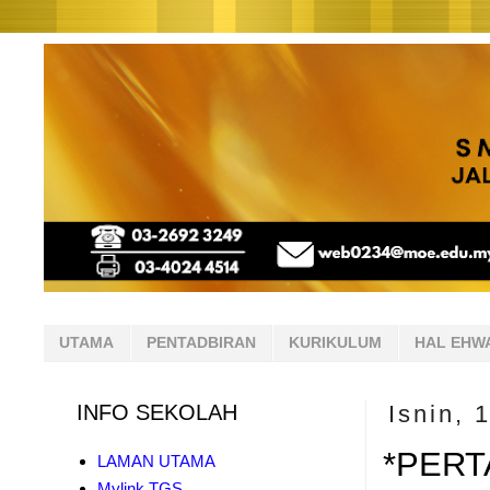
UTAMA
PENTADBIRAN
KURIKULUM
HAL EHW
INFO SEKOLAH
Isnin, 
*PERT
LAMAN UTAMA
Mylink TGS