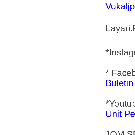
Vokalj
Layari:
*Insta
* Face
Buleti
*Youtu
Unit P
JOM SE