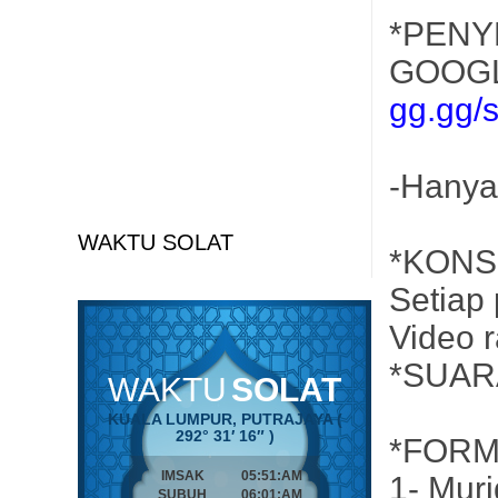
*PENY
GOOGL
gg.gg/
-Hanya 
WAKTU SOLAT
*KONS
Setiap
Video 
*SUARA
*FORM
1- Mur