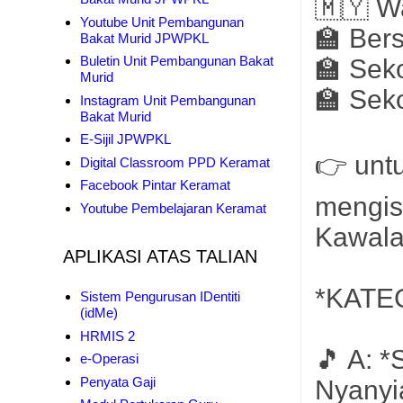
🇲🇾 W
Youtube Unit Pembangunan
🏫 Ber
Bakat Murid JPWPKL
Buletin Unit Pembangunan Bakat
🏫 Sek
Murid
🏫 Sek
Instagram Unit Pembangunan
Bakat Murid
E-Sijil JPWPKL
👉 unt
Digital Classroom PPD Keramat
Facebook Pintar Keramat
mengis
Youtube Pembelajaran Keramat
Kawala
APLIKASI ATAS TALIAN
*KATE
Sistem Pengurusan IDentiti
(idMe)
HRMIS 2
🎵 A: 
e-Operasi
Penyata Gaji
Nyanyi