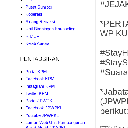
#JEJA
Pusat Sumber
Koperasi
*PERT
Sidang Redaksi
Unit Bimbingan Kaunseling
WP KU
RIMUP
Kelab Aurora
#Stay
PENTADBIRAN
#StayS
#Suar
Portal KPM
Facebook KPM
Instagram KPM
*Jabat
Twitter KPM
(JPWPK
Portal JPWPKL
Facebook JPWPKL
berikut
Youtube JPWPKL
Laman Web Unit Pembangunan
Bakat Murid JPWPKL