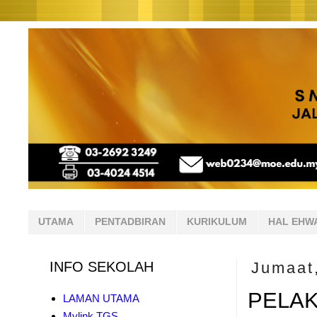
UTAMA
PENTADBIRAN
KURIKULUM
HAL EHW
INFO SEKOLAH
Jumaat
PELAK
LAMAN UTAMA
Mylink TGS