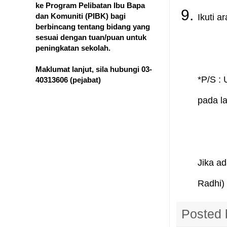
ke Program Pelibatan Ibu Bapa
Ikuti a
dan Komuniti (PIBK) bagi
berbincang tentang bidang yang
sesuai dengan tuan/puan untuk
peningkatan sekolah.
Maklumat lanjut, sila hubungi 03-
*P/S :
40313606
(pejabat)
pada la
Jika a
Radhi)
Posted