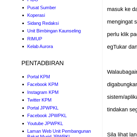
Pusat Sumber
masuk ke da
Koperasi
mengingat s
Sidang Redaksi
Unit Bimbingan Kaunseling
perlu klik 
RIMUP
egTukar dan 
Kelab Aurora
PENTADBIRAN
Walaubagaim
Portal KPM
digabungkan
Facebook KPM
Instagram KPM
sistem/apli
Twitter KPM
Portal JPWPKL
tindakan se
Facebook JPWPKL
Youtube JPWPKL
Laman Web Unit Pembangunan
Sila lihat 
Bakat Murid JPWPKL