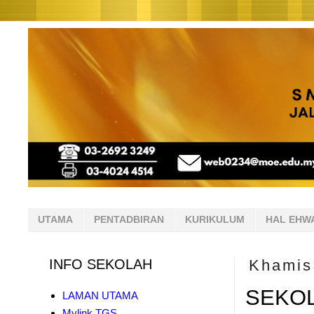
UTAMA
PENTADBIRAN
KURIKULUM
HAL EHW
INFO SEKOLAH
Khamis
SEKOL
LAMAN UTAMA
Mylink TGS