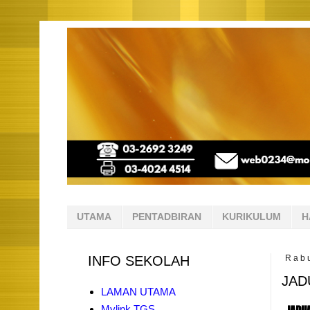
UTAMA
PENTADBIRAN
KURIKULUM
H
INFO SEKOLAH
Rabu
JAD
LAMAN UTAMA
Mylink TGS