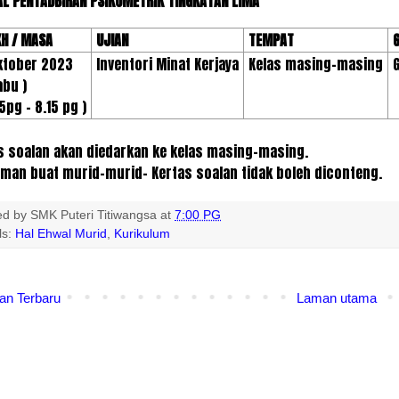
L PENTADBIRAN PSIKOMETRIK TINGKATAN LIMA
KH / MASA
UJIAN
TEMPAT
ktober 2023
Inventori Minat Kerjaya
Kelas masing-masing
bu )
5pg – 8.15 pg )
s soalan akan diedarkan ke kelas masing-masing.
man buat murid-murid- Kertas soalan tidak boleh diconteng.
ed by
SMK Puteri Titiwangsa
at
7:00 PG
ls:
Hal Ehwal Murid
,
Kurikulum
an Terbaru
Laman utama