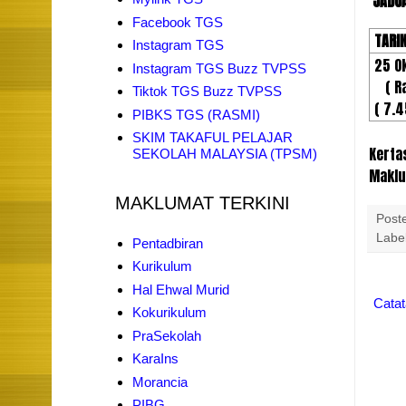
JADUA
Facebook TGS
TARI
Instagram TGS
25 O
Instagram TGS Buzz TVPSS
( Ra
Tiktok TGS Buzz TVPSS
( 7.4
PIBKS TGS (RASMI)
SKIM TAKAFUL PELAJAR
Kerta
SEKOLAH MALAYSIA (TPSM)
Maklu
MAKLUMAT TERKINI
Post
Labe
Pentadbiran
Kurikulum
Hal Ehwal Murid
Catat
Kokurikulum
PraSekolah
KaraIns
Morancia
PIBG