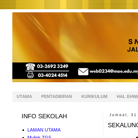
UTAMA
PENTADBIRAN
KURIKULUM
HAL EHW
INFO SEKOLAH
Jumaat, 31
SEKALUN
LAMAN UTAMA
Mylink TGS