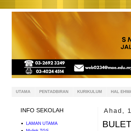
UTAMA
PENTADBIRAN
KURIKULUM
HAL EHW
INFO SEKOLAH
Ahad, 
BULET
LAMAN UTAMA
Mylink TGS