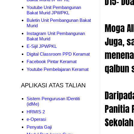
D15- Do
Youtube Unit Pembangunan
Bakat Murid JPWPKL
Buletin Unit Pembangunan Bakat
Moga Al
Murid
Instagram Unit Pembangunan
Juga, s
Bakat Murid
E-Sijil JPWPKL
menenan
Digital Classroom PPD Keramat
Facebook Pintar Keramat
qalbun 
Youtube Pembelajaran Keramat
APLIKASI ATAS TALIAN
Daripad
Sistem Pengurusan IDentiti
(idMe)
Panitia
HRMIS 2
Sekolah
e-Operasi
Penyata Gaji