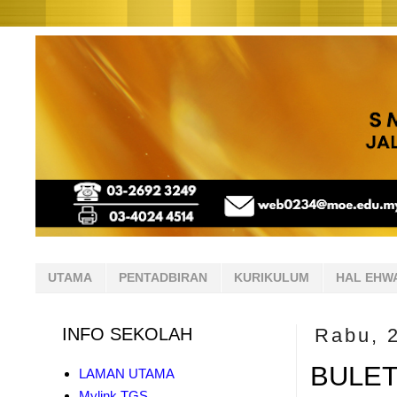
UTAMA
PENTADBIRAN
KURIKULUM
HAL EHW
INFO SEKOLAH
Rabu, 
BULET
LAMAN UTAMA
Mylink TGS