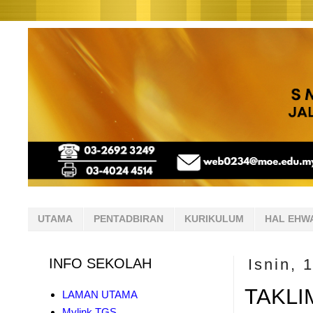
UTAMA
PENTADBIRAN
KURIKULUM
HAL EHW
INFO SEKOLAH
Isnin, 
TAKLI
LAMAN UTAMA
Mylink TGS