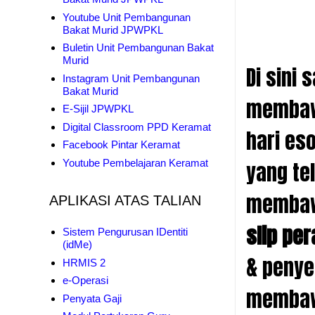
Youtube Unit Pembangunan
Bakat Murid JPWPKL
Buletin Unit Pembangunan Bakat
Murid
Di sini
Instagram Unit Pembangunan
Bakat Murid
membawa
E-Sijil JPWPKL
Digital Classroom PPD Keramat
hari es
Facebook Pintar Keramat
Youtube Pembelajaran Keramat
yang te
membawa
APLIKASI ATAS TALIAN
slip pe
Sistem Pengurusan IDentiti
(idMe)
& penye
HRMIS 2
e-Operasi
membawa
Penyata Gaji