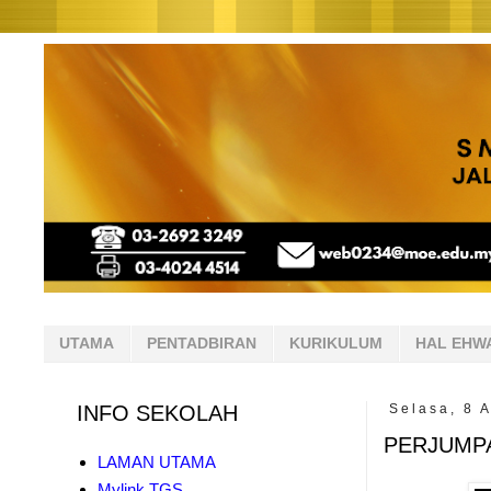
UTAMA
PENTADBIRAN
KURIKULUM
HAL EHW
INFO SEKOLAH
Selasa, 8 A
PERJUMPA
LAMAN UTAMA
Mylink TGS