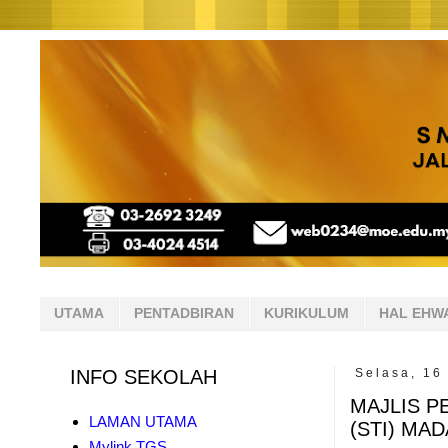
UTAMA
PENTADBIRAN
KURIKULUM
HAL EHW
INFO SEKOLAH
Selasa, 16
MAJLIS P
LAMAN UTAMA
(STI) MAD
Mylink TGS