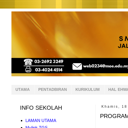
UTAMA
PENTADBIRAN
KURIKULUM
HAL EHW
INFO SEKOLAH
Khamis, 18
PROGRAM
LAMAN UTAMA
Mylink TGS