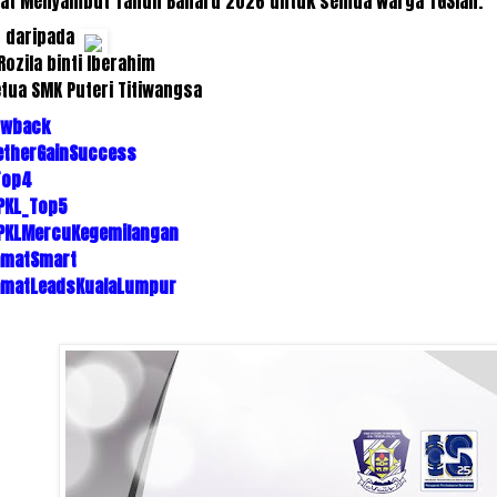
at Menyambut Tahun Baharu 2026 untuk semua warga TGSian.
s daripada
Rozila binti Iberahim
tua SMK Puteri Titiwangsa
owback
therGainSuccess
Top4
PKL_Top5
PKLMercuKegemilangan
amatSmart
amatLeadsKualaLumpur