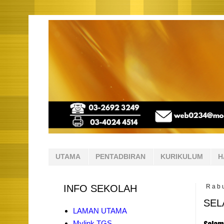
UTAMA
PENTADBIRAN
KURIKULUM
H
INFO SEKOLAH
Rab
SEL
LAMAN UTAMA
Mylink TGS