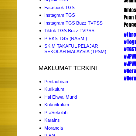
Selam
Facebook TGS
Ikhla
Instagram TGS
Puan 
Instagram TGS Buzz TVPSS
Penge
Tiktok TGS Buzz TVPSS
#thr
PIBKS TGS (RASMI)
#Toge
SKIM TAKAFUL PELAJAR
#TGS
SEKOLAH MALAYSIA (TPSM)
#JPW
#JPW
MAKLUMAT TERKINI
#Ker
#Ker
Pentadbiran
Kurikulum
Hal Ehwal Murid
Kokurikulum
PraSekolah
KaraIns
Morancia
PIBG