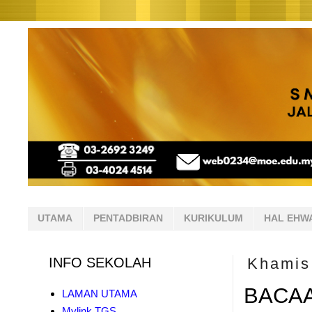
UTAMA
PENTADBIRAN
KURIKULUM
HAL EHW
INFO SEKOLAH
Khamis
BACAA
LAMAN UTAMA
Mylink TGS