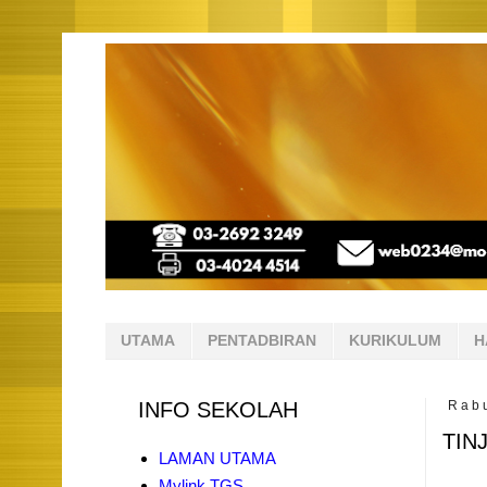
UTAMA
PENTADBIRAN
KURIKULUM
H
INFO SEKOLAH
Rabu
TIN
LAMAN UTAMA
Mylink TGS