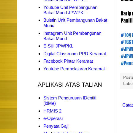
Youtube Unit Pembangunan
Darip
Bakat Murid JPWPKL
Panit
Buletin Unit Pembangunan Bakat
Murid
Instagram Unit Pembangunan
#Toge
Bakat Murid
#TGS
E-Sijil JPWPKL
#JPW
Digital Classroom PPD Keramat
#JPW
Facebook Pintar Keramat
#Pend
Youtube Pembelajaran Keramat
Post
Labe
APLIKASI ATAS TALIAN
Sistem Pengurusan IDentiti
(idMe)
Catat
HRMIS 2
e-Operasi
Penyata Gaji