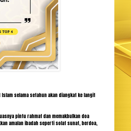
Islam selama setahun akan diangkat ke langit
-luasnya pintu rahmat dan memakbulkan doa
kan amalan ibadah seperti solat sunat, berdoa,