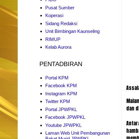
Pusat Sumber
Koperasi
Sidang Redaksi
Unit Bimbingan Kaunseling
RIMUP
Kelab Aurora
PENTADBIRAN
Portal KPM
Facebook KPM
Assal
Instagram KPM
Malam
Twitter KPM
dan d
Portal JPWPKL
Facebook JPWPKL
Antar
Youtube JPWPKL
hamba
Laman Web Unit Pembangunan
memba
Bakat Murid JPWPKL