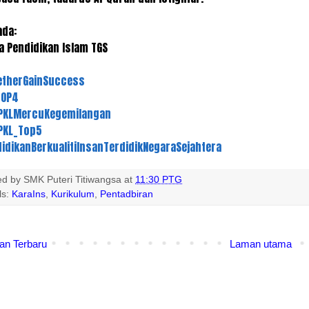
ada:
ia Pendidikan Islam TGS
therGainSuccess
TOP4
PKLMercuKegemilangan
PKL_Top5
idikanBerkualitiInsanTerdidikNegaraSejahtera
ed by
SMK Puteri Titiwangsa
at
11:30 PTG
ls:
KaraIns
,
Kurikulum
,
Pentadbiran
an Terbaru
Laman utama