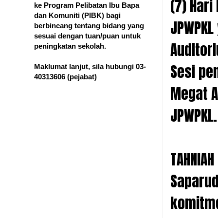
(7) Har
ke Program Pelibatan Ibu Bapa
dan Komuniti (PIBK) bagi
JPWPKL 
berbincang tentang bidang yang
sesuai dengan tuan/puan untuk
Auditori
peningkatan sekolah.
Sesi pe
Maklumat lanjut, sila hubungi 03-
40313606
(pejabat)
Megat A
JPWPKL.
TAHNIAH
Saparud
komitme