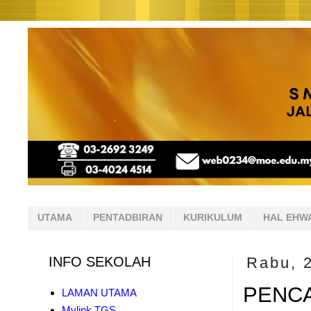
UTAMA
PENTADBIRAN
KURIKULUM
HAL EHW
INFO SEKOLAH
Rabu, 
PENCA
LAMAN UTAMA
Mylink TGS