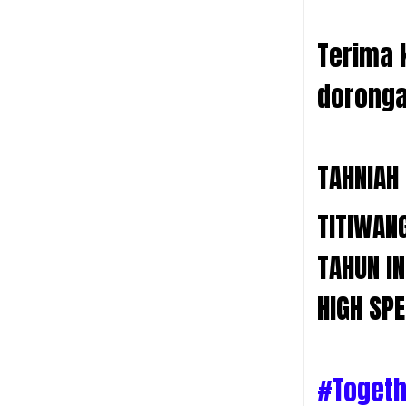
Terima 
doronga
TAHNIAH
TITIWANG
TAHUN IN
HIGH SP
#Toget