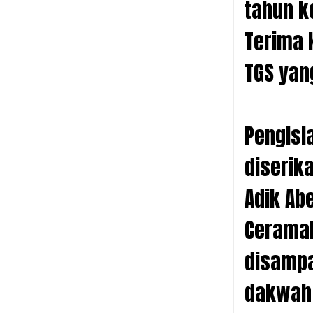
tahun k
Terima 
TGS yang
Pengisi
diserik
Adik Ab
Ceramah
disampai
dakwah 