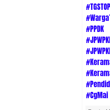
#TGSTO
#WargaT
#PPDK
#JPWPK
#JPWPK
#Keram
#Keram
#Pendid
#CgMai