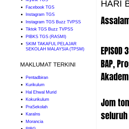
HARI 
Facebook TGS
Instagram TGS
Assalam
Instagram TGS Buzz TVPSS
Tiktok TGS Buzz TVPSS
PIBKS TGS (RASMI)
SKIM TAKAFUL PELAJAR
EPISOD 
SEKOLAH MALAYSIA (TPSM)
BAP, Pr
MAKLUMAT TERKINI
Akademi
Pentadbiran
Kurikulum
Hal Ehwal Murid
Jom ton
Kokurikulum
PraSekolah
seluruh
KaraIns
Morancia
PIBG