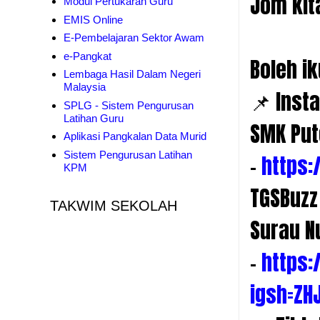
Jom kit
Modul Pertukaran Guru
EMIS Online
E-Pembelajaran Sektor Awam
e-Pangkat
Boleh ik
Lembaga Hasil Dalam Negeri
Malaysia
📌 Inst
SPLG - Sistem Pengurusan
Latihan Guru
SMK Put
Aplikasi Pangkalan Data Murid
Sistem Pengurusan Latihan
-
https:
KPM
TGSBuzz 
TAKWIM SEKOLAH
Surau N
-
https
igsh=ZH