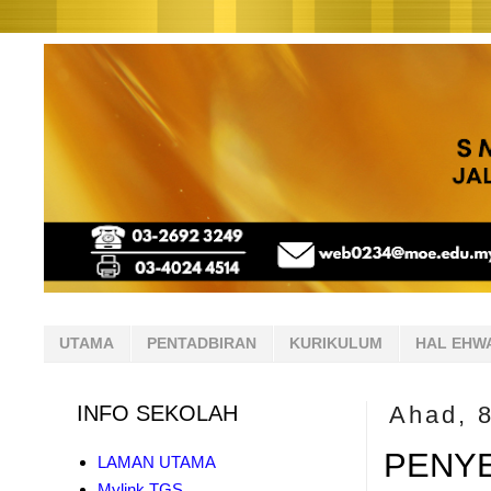
UTAMA
PENTADBIRAN
KURIKULUM
HAL EHW
INFO SEKOLAH
Ahad, 8
PENY
LAMAN UTAMA
Mylink TGS