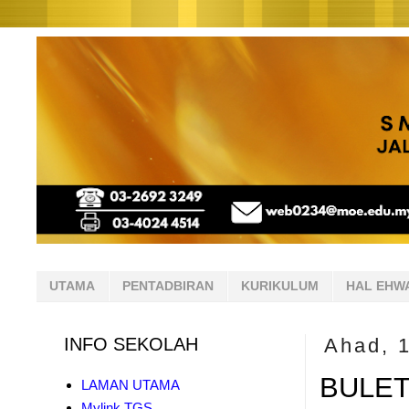
UTAMA
PENTADBIRAN
KURIKULUM
HAL EHW
INFO SEKOLAH
Ahad, 
BULET
LAMAN UTAMA
Mylink TGS