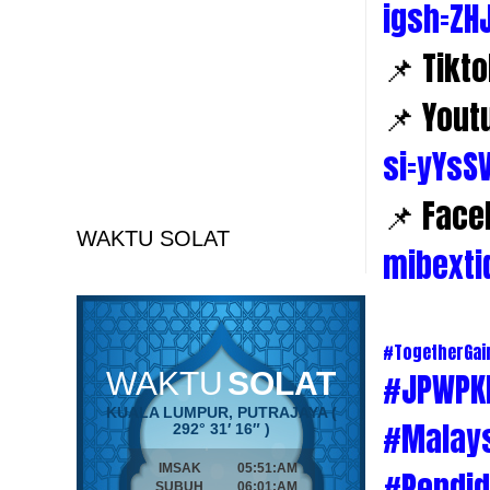
igsh=ZH
📌 Tikt
📌 Yout
si=yYs
📌 Face
WAKTU SOLAT
mibexti
#TogetherGa
#JPWPK
#Malay
#Pendid