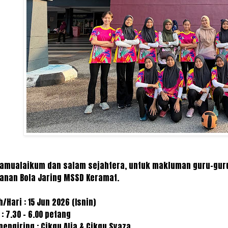
amualaikum dan salam sejahtera, untuk makluman guru-guru, 
anan Bola Jaring MSSD Keramat.
h/Hari : 15 Jun 2026 (Isnin)
: 7.30 - 6.00 petang
pengiring : Cikgu Alia & Cikgu Syaza