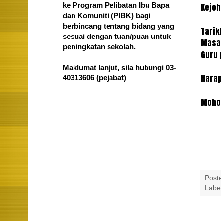
ke Program Pelibatan Ibu Bapa
Kejoh
dan Komuniti (PIBK) bagi
berbincang tentang bidang yang
Tarik
sesuai dengan tuan/puan untuk
Masa 
peningkatan sekolah.
Guru 
Maklumat lanjut, sila hubungi 03-
Harap
40313606
(pejabat)
Mohon
Post
Labe