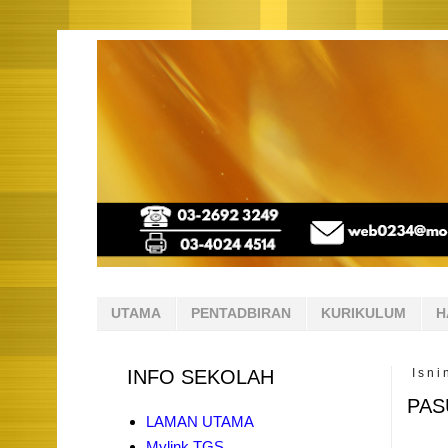
UTAMA
PENTADBIRAN
KURIKULUM
H
INFO SEKOLAH
Isni
PAS
LAMAN UTAMA
Mylink TGS