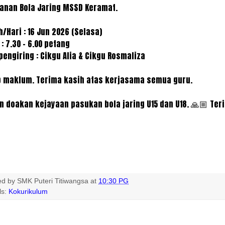
anan Bola Jaring MSSD Keramat.
h/Hari : 16 Jun 2026 (Selasa)
: 7.30 - 6.00 petang
pengiring : Cikgu Alia & Cikgu Rosmaliza
 maklum. Terima kasih atas kerjasama semua guru.
 doakan kejayaan pasukan bola jaring U15 dan U18. 🙏🏼 Ter
ed by
SMK Puteri Titiwangsa
at
10:30 PG
ls:
Kokurikulum