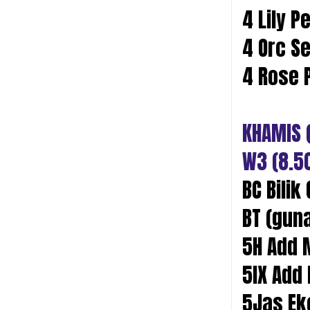
4 Lily P
4 Orc S
4 Rose 
KHAMIS 
W3 (8.5
BC Bili
BT (gun
5H Add 
5IX Add
5Jas Ek