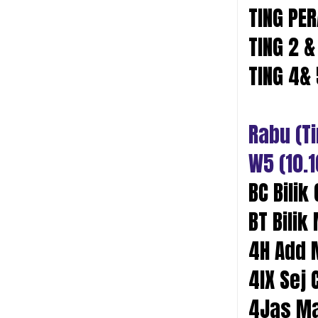
TING PER
TING 2 &
TING 4& 
Rabu (T
W5 (10.1
BC Bili
BT Bilik
4H Add 
4IX Sej
4Jas Ma