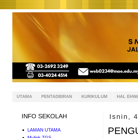
UTAMA
PENTADBIRAN
KURIKULUM
HAL EHW
INFO SEKOLAH
Isnin, 
PENGU
LAMAN UTAMA
Mylink TGS