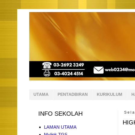
UTAMA
PENTADBIRAN
KURIKULUM
H
INFO SEKOLAH
Sela
HIG
LAMAN UTAMA
Mylink TGS